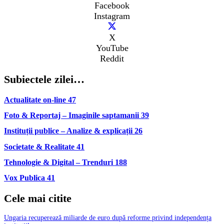
Facebook
Instagram
X
YouTube
Reddit
Subiectele zilei…
Actualitate on-line
47
Foto & Reportaj – Imaginile saptamanii
39
Instituții publice – Analize & explicații
26
Societate & Realitate
41
Tehnologie & Digital – Trenduri
188
Vox Publica
41
Cele mai citite
Ungaria recuperează miliarde de euro după reforme privind independența