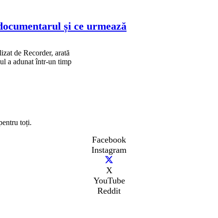
t documentarul și ce urmează
lizat de Recorder, arată
lul a adunat într-un timp
entru toți.
Facebook
Instagram
X
YouTube
Reddit