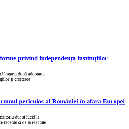
orme privind independența instituțiilor
u Ungaria după adoptarea
iilor și creșterea
 drumul periculos al României în afara Europei
zitoriu dur și lucid la
e recente și de la reacțiile