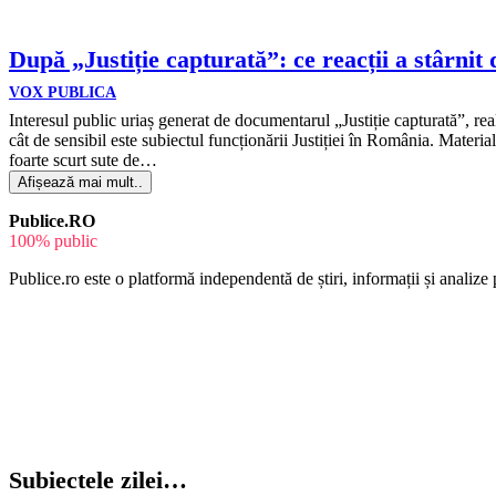
După „Justiție capturată”: ce reacții a stârni
VOX PUBLICA
Interesul public uriaș generat de documentarul „Justiție capturată”, rea
cât de sensibil este subiectul funcționării Justiției în România. Materia
foarte scurt sute de…
Afișează mai mult..
Publice.RO
100% public
Publice.ro este o platformă independentă de știri, informații și analize p
Subiectele zilei…