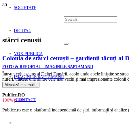
SOCIETATE
DIGITAL
stârci cenușii
VOX PUBLICA
Colonia de stârci cenușii – gardienii tăcuți ai 
FOTO & REPORTAJ - IMAGINILE SAPTAMANII
Într-un colț ascuns al Deltei Dunării, acolo unde apele liniștite se streco
IMAGINILE SAPTAMANII
nuferi, trăiește una dintre cele mai vechi și mai impresionante colonii 
Afișează mai mult..
Publice.RO
| CONTACT
100% public
Publice.ro este o platformă independentă de știri, informații și analize p