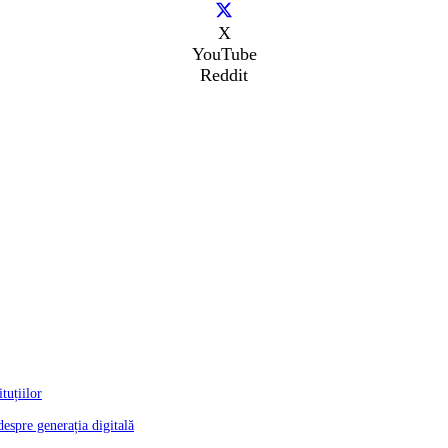
X
YouTube
Reddit
tuțiilor
despre generația digitală