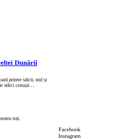
Deltei Dunării
ară printre sălcii, stuf și
de stârci cenușii…
entru toți.
Facebook
Instagram