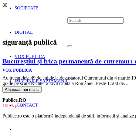
SOCIETATE
DIGITAL
siguranță publică
VOX PUBLICA
Bucureștiul și frica permanentă de cutremur: d
VOX PUBLICA
Au trecut deja 49 de ani de la devastatorul Cutremurul din 4 martie 1
IMAGINILE SAPTAMANII
grade pe scara Richter a lovit capitala României. Peste 1.500 de…
Afișează mai mult..
Publice.RO
| CONTACT
100% public
Publice.ro este o platformă independentă de știri, informații și analize p