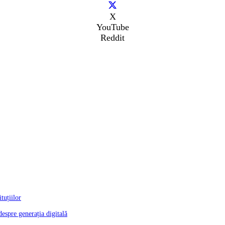
X
YouTube
Reddit
tuțiilor
despre generația digitală