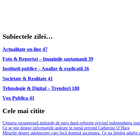
Subiectele zilei…
Actualitate on-line
47
Foto & Reportaj – Imaginile saptamanii
39
Instituții publice – Analize & explicații
26
Societate & Realitate
41
Tehnologie & Digital – Trenduri
188
Vox Publica
41
Cele mai citite
Ungaria recuperează miliarde de euro după reforme privind independența insti
Ce se știe despre informațiile apărute în presă privind Catherine O’Hara
Miturile despre adolescenți care încă domină societatea. Ce nu înțeleg adulții 