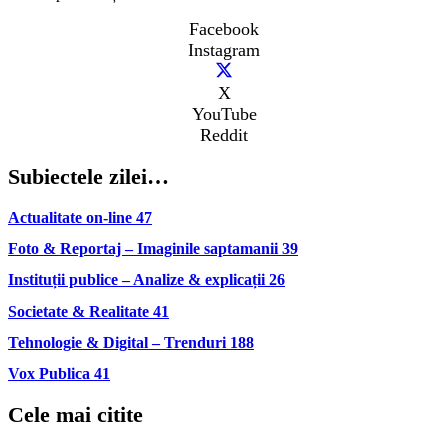
Facebook
Instagram
X
YouTube
Reddit
Subiectele zilei…
Actualitate on-line
47
Foto & Reportaj – Imaginile saptamanii
39
Instituții publice – Analize & explicații
26
Societate & Realitate
41
Tehnologie & Digital – Trenduri
188
Vox Publica
41
Cele mai citite