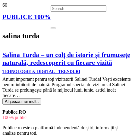
PUBLICE 100%
salina turda
Salina Turda – un colț de istorie și frumusețe
naturală, redescoperit cu fiecare vizită
TEHNOLOGIE & DIGITAL - TRENDURI
Anunț important pentru toți vizitatorii Salinei Turda! Vești excelente
pentru iubitorii de natură: Programul special de vizitare al Salinei
Turda se prelungește până la mijlocul lunii iunie, astfel încât
fiecare…
Afișează mai mult..
Publice.RO
100% public
Publice.ro este o platformă independentă de știri, informații și
analize pentru toți.