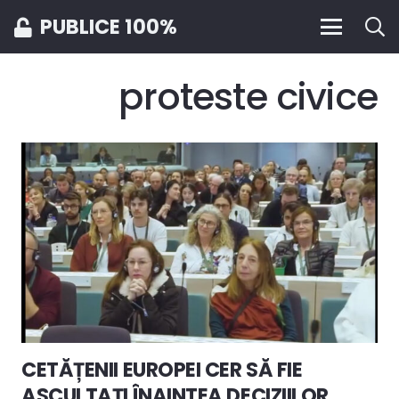
PUBLICE 100%
proteste civice
CETĂȚENII EUROPEI CER SĂ FIE
ASCULTAȚI ÎNAINTEA DECIZIILOR