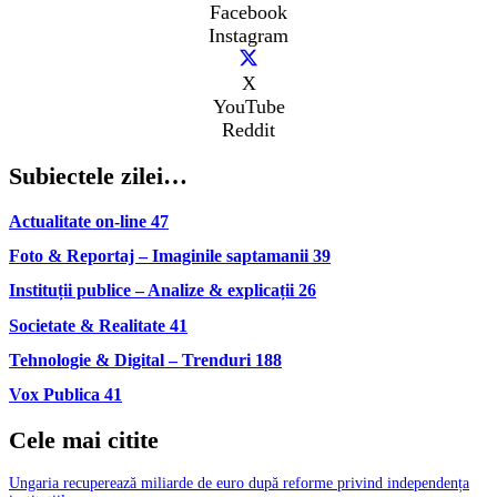
Facebook
Instagram
X
YouTube
Reddit
Subiectele zilei…
Actualitate on-line
47
Foto & Reportaj – Imaginile saptamanii
39
Instituții publice – Analize & explicații
26
Societate & Realitate
41
Tehnologie & Digital – Trenduri
188
Vox Publica
41
Cele mai citite
Ungaria recuperează miliarde de euro după reforme privind independența