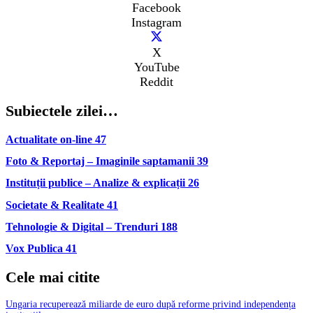
Facebook
Instagram
X
YouTube
Reddit
Subiectele zilei…
Actualitate on-line
47
Foto & Reportaj – Imaginile saptamanii
39
Instituții publice – Analize & explicații
26
Societate & Realitate
41
Tehnologie & Digital – Trenduri
188
Vox Publica
41
Cele mai citite
Ungaria recuperează miliarde de euro după reforme privind independența