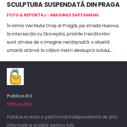
SCULPTURA SUSPENDATĂ DIN PRAGA
FOTO & REPORTAJ - IMAGINILE SAPTAMANII
În inima Vechiului Oraș al Pragăi, pe strada Husova,
la intersecția cu Skorepka, privirile trecătorilor
sunt atrase de o imagine neobișnuită: o siluetă
umană atârnă la câțiva metri deasupra solului,…
Publice.RO
100% public
Publice.ro este o platformă independentă de știri,
informații și analize pentru toți.