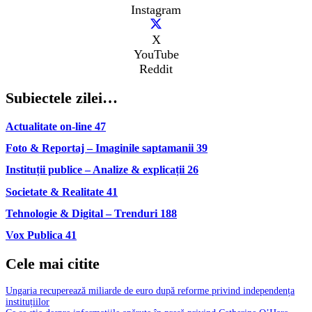
Instagram
X
YouTube
Reddit
Subiectele zilei…
Actualitate on-line
47
Foto & Reportaj – Imaginile saptamanii
39
Instituții publice – Analize & explicații
26
Societate & Realitate
41
Tehnologie & Digital – Trenduri
188
Vox Publica
41
Cele mai citite
Ungaria recuperează miliarde de euro după reforme privind independența
instituțiilor