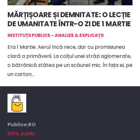
MĂRȚIȘOARE ȘI DEMNITATE: O LECȚIE
DE UMANITATE ÎNTR-O ZI DE 1 MARTIE
INSTITUȚII PUBLICE - ANALIZE & EXPLICAȚII
Era 1 Martie. Aerul încă rece, dar cu promisiunea
clară a primăverii. La colțul unei străzi aglomerate,
o bătrânică stătea pe un scăunel mic. În fața ei, pe
un carton…
Publice.RO
100% public