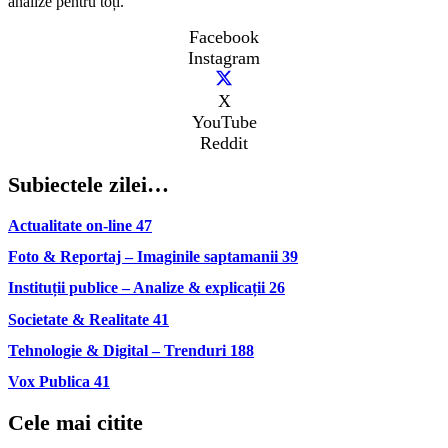
analize pentru toți.
Facebook
Instagram
X
YouTube
Reddit
Subiectele zilei…
Actualitate on-line
47
Foto & Reportaj – Imaginile saptamanii
39
Instituții publice – Analize & explicații
26
Societate & Realitate
41
Tehnologie & Digital – Trenduri
188
Vox Publica
41
Cele mai citite