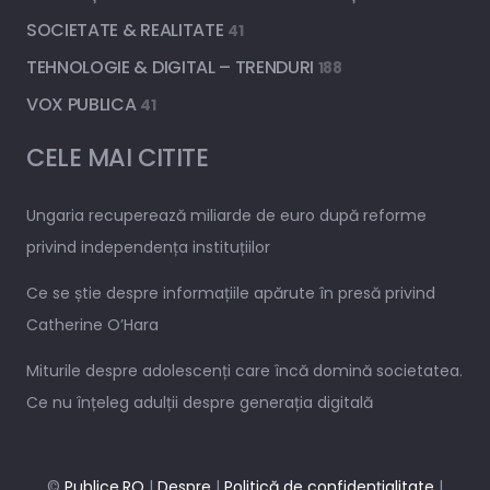
SOCIETATE & REALITATE
41
TEHNOLOGIE & DIGITAL – TRENDURI
188
VOX PUBLICA
41
CELE MAI CITITE
Ungaria recuperează miliarde de euro după reforme
privind independența instituțiilor
Ce se știe despre informațiile apărute în presă privind
Catherine O’Hara
Miturile despre adolescenți care încă domină societatea.
Ce nu înțeleg adulții despre generația digitală
©
Publice.RO
|
Despre
|
Politică de confidențialitate
|