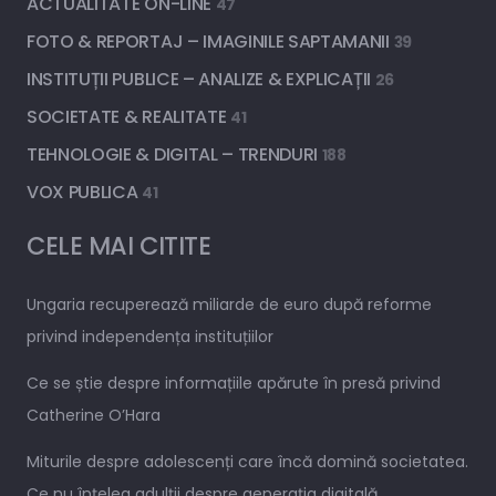
ACTUALITATE ON-LINE
47
FOTO & REPORTAJ – IMAGINILE SAPTAMANII
39
INSTITUȚII PUBLICE – ANALIZE & EXPLICAȚII
26
SOCIETATE & REALITATE
41
TEHNOLOGIE & DIGITAL – TRENDURI
188
VOX PUBLICA
41
CELE MAI CITITE
Ungaria recuperează miliarde de euro după reforme
privind independența instituțiilor
Ce se știe despre informațiile apărute în presă privind
Catherine O’Hara
Miturile despre adolescenți care încă domină societatea.
Ce nu înțeleg adulții despre generația digitală