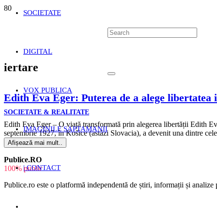
SOCIETATE
DIGITAL
iertare
VOX PUBLICA
Edith Eva Eger: Puterea de a alege libertatea 
SOCIETATE & REALITATE
Edith Eva Eger – O viață transformată prin alegerea libertății Edith E
IMAGINILE SAPTAMANII
septembrie 1927, în Košice (astăzi Slovacia), a devenit una dintre ce
Afișează mai mult..
Publice.RO
| CONTACT
100% public
Publice.ro este o platformă independentă de știri, informații și analize p