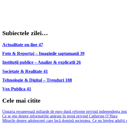
Subiectele zilei…
Actualitate on-line
47
Foto & Reportaj – Imaginile saptamanii
39
Instituții publice – Analize & explicații
26
Societate & Realitate
41
Tehnologie & Digital – Trenduri
188
Vox Publica
41
Cele mai citite
Ungaria recuperează miliarde de euro după reforme privind independența insti
Ce se știe despre informațiile apărute în presă privind Catherine O’Hara
Miturile despre adolescenți care încă domină societatea. Ce nu înțeleg adulții 