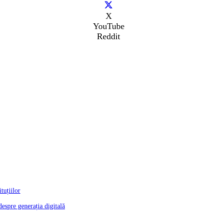
X
YouTube
Reddit
tuțiilor
despre generația digitală