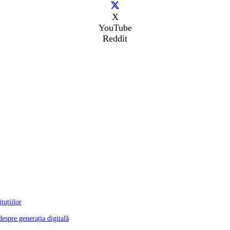
X
YouTube
Reddit
tuțiilor
despre generația digitală