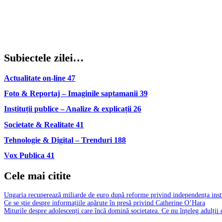
Subiectele zilei…
Actualitate on-line
47
Foto & Reportaj – Imaginile saptamanii
39
Instituții publice – Analize & explicații
26
Societate & Realitate
41
Tehnologie & Digital – Trenduri
188
Vox Publica
41
Cele mai citite
Ungaria recuperează miliarde de euro după reforme privind independența insti
Ce se știe despre informațiile apărute în presă privind Catherine O’Hara
Miturile despre adolescenți care încă domină societatea. Ce nu înțeleg adulții 