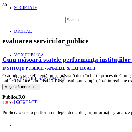
SOCIETATE
DIGITAL
evaluarea serviciilor publice
VOX PUBLICA
Cum măsoară statele performanța instituțiilor 
INSTITUȚII PUBLICE - ANALIZE & EXPLICAȚII
O administrație eficientă nu se măsoară doar în hârtii procesate Cum șt
IMAGINILE SAPTAMANII
publică își face bine treaba? Răspunsul pare simplu, însă în realitate 
Afișează mai mult..
Publice.RO
| CONTACT
100% public
Publice.ro este o platformă independentă de știri, informații și analize p