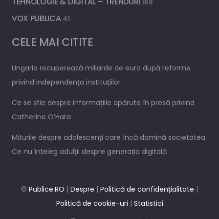
TEHNOLOGIE & DIGITAL – TRENDURI
188
VOX PUBLICA
41
CELE MAI CITITE
Ungaria recuperează miliarde de euro după reforme
privind independența instituțiilor
Ce se știe despre informațiile apărute în presă privind
Catherine O’Hara
Miturile despre adolescenți care încă domină societatea.
Ce nu înțeleg adulții despre generația digitală
©
Publice.RO
|
Despre
|
Politică de confidențialitate
|
Politică de cookie-uri
|
Statistici