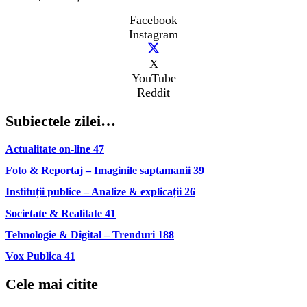
Facebook
Instagram
X
YouTube
Reddit
Subiectele zilei…
Actualitate on-line
47
Foto & Reportaj – Imaginile saptamanii
39
Instituții publice – Analize & explicații
26
Societate & Realitate
41
Tehnologie & Digital – Trenduri
188
Vox Publica
41
Cele mai citite