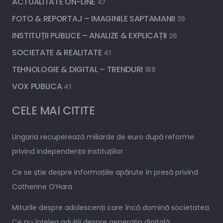
ACTUALITATE ON-LINE
47
FOTO & REPORTAJ – IMAGINILE SAPTAMANII
39
INSTITUȚII PUBLICE – ANALIZE & EXPLICAȚII
26
SOCIETATE & REALITATE
41
TEHNOLOGIE & DIGITAL – TRENDURI
188
VOX PUBLICA
41
CELE MAI CITITE
Ungaria recuperează miliarde de euro după reforme
privind independența instituțiilor
Ce se știe despre informațiile apărute în presă privind
Catherine O’Hara
Miturile despre adolescenți care încă domină societatea.
Ce nu înțeleg adulții despre generația digitală