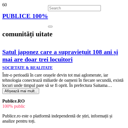
PUBLICE 100%
comunități uitate
Satul japonez care a supraviețuit 108 ani și
mai are doar trei locuitori
SOCIETATE & REALITATE
Într-o perioadă în care orașele devin tot mai aglomerate, iar
tehnologia conectează miliarde de oameni în fiecare secundă, există
locuri unde timpul pare să se fi oprit. În prefectura Saitama…
Afișează mai mult..
Publice.RO
100% public
Publice.ro este o platformă independentă de știri, informații și
analize pentru toți.