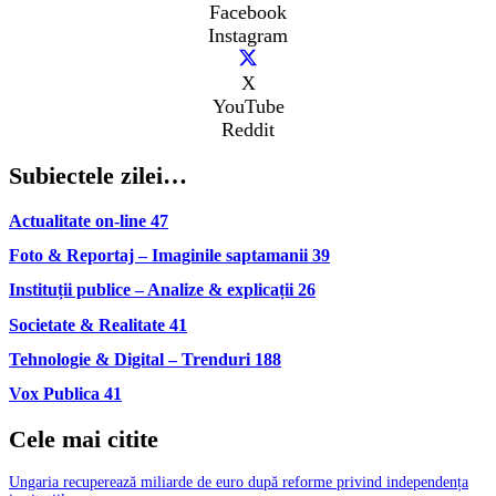
Facebook
Instagram
X
YouTube
Reddit
Subiectele zilei…
Actualitate on-line
47
Foto & Reportaj – Imaginile saptamanii
39
Instituții publice – Analize & explicații
26
Societate & Realitate
41
Tehnologie & Digital – Trenduri
188
Vox Publica
41
Cele mai citite
Ungaria recuperează miliarde de euro după reforme privind independența