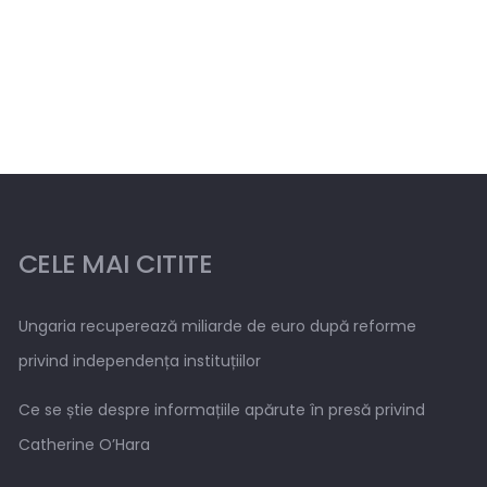
CELE MAI CITITE
Ungaria recuperează miliarde de euro după reforme
privind independența instituțiilor
Ce se știe despre informațiile apărute în presă privind
Catherine O’Hara