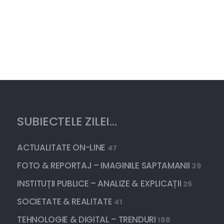
SUBIECTELE ZILEI…
ACTUALITATE ON-LINE
47
FOTO & REPORTAJ – IMAGINILE SAPTAMANII
39
INSTITUȚII PUBLICE – ANALIZE & EXPLICAȚII
26
SOCIETATE & REALITATE
41
TEHNOLOGIE & DIGITAL – TRENDURI
188