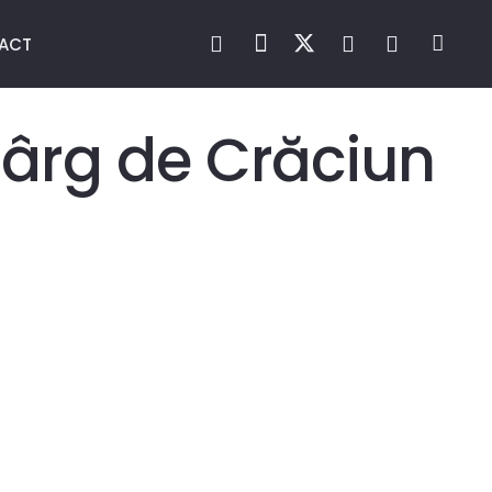
TACT
 târg de Crăciun