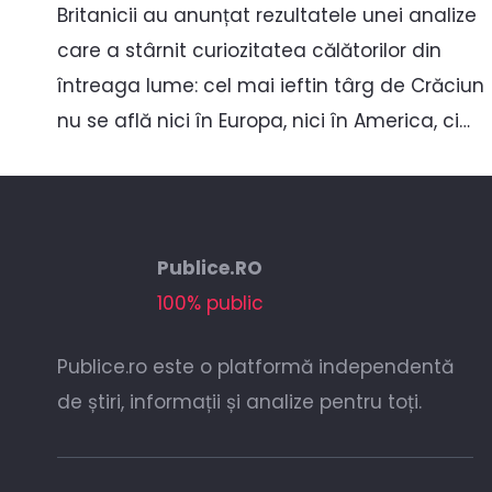
Britanicii au anunțat rezultatele unei analize
care a stârnit curiozitatea călătorilor din
întreaga lume: cel mai ieftin târg de Crăciun
nu se află nici în Europa, nici în America, ci…
Publice.RO
100% public
Publice.ro este o platformă independentă
de știri, informații și analize pentru toți.