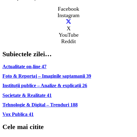
Facebook
Instagram
X
YouTube
Reddit
Subiectele zilei…
Actualitate on-line
47
Foto & Reportaj – Imaginile saptamanii
39
Instituții publice – Analize & explicații
26
Societate & Realitate
41
Tehnologie & Digital – Trenduri
188
Vox Publica
41
Cele mai citite