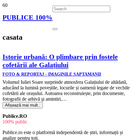
PUBLICE 100%
casata
Istorie urbană: O plimbare prin fostele
cofetării ale Galațiului
FOTO & REPORTAJ - IMAGINILE SAPTAMANII
Volumul Iuliei Soare surprinde atmosfera Galațiului de altădată,
aducând la lumină poveștile, locurile și oamenii legate de vechile
cofetării ale orașului. Autoarea reconstruiește, prin documente,
fotografii de arhivă şi amintiri,…
Afișează mai mult..
Publice.RO
100% public
Publice.ro este o platformă independentă de știri, informații și
analize pentru toți.