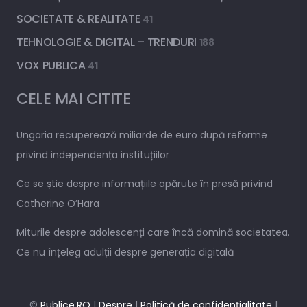
SOCIETATE & REALITATE
41
TEHNOLOGIE & DIGITAL – TRENDURI
188
VOX PUBLICA
41
CELE MAI CITITE
Ungaria recuperează miliarde de euro după reforme
privind independența instituțiilor
Ce se știe despre informațiile apărute în presă privind
Catherine O’Hara
Miturile despre adolescenți care încă domină societatea.
Ce nu înțeleg adulții despre generația digitală
©
Publice.RO
|
Despre
|
Politică de confidențialitate
|