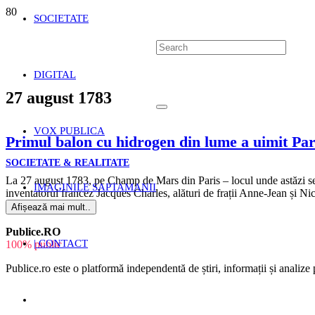
SOCIETATE
DIGITAL
27 august 1783
VOX PUBLICA
Primul balon cu hidrogen din lume a uimit Pari
SOCIETATE & REALITATE
La 27 august 1783, pe Champ de Mars din Paris – locul unde astăzi se 
IMAGINILE SAPTAMANII
inventatorul francez Jacques Charles, alături de frații Anne-Jean și 
Afișează mai mult..
Publice.RO
| CONTACT
100% public
Publice.ro este o platformă independentă de știri, informații și analize p