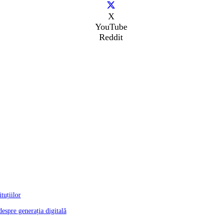
X
YouTube
Reddit
tuțiilor
despre generația digitală