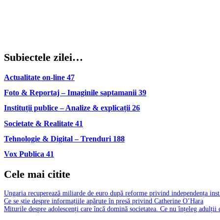
Subiectele zilei…
Actualitate on-line
47
Foto & Reportaj – Imaginile saptamanii
39
Instituții publice – Analize & explicații
26
Societate & Realitate
41
Tehnologie & Digital – Trenduri
188
Vox Publica
41
Cele mai citite
Ungaria recuperează miliarde de euro după reforme privind independența insti
Ce se știe despre informațiile apărute în presă privind Catherine O’Hara
Miturile despre adolescenți care încă domină societatea. Ce nu înțeleg adulții 