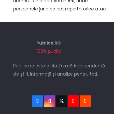
numărul unic de telefon 1911, unde
persoanele juridice pot raporta orice atac…
Publice.RO
100% public
Publice.ro este o platformă independentă
de știri, informații și analize pentru toți.