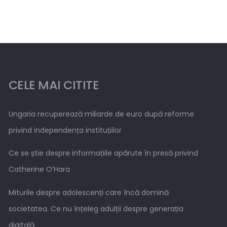
CELE MAI CITITE
Ungaria recuperează miliarde de euro după reforme
privind independența instituțiilor
Ce se știe despre informațiile apărute în presă privind
Catherine O’Hara
Miturile despre adolescenți care încă domină
societatea. Ce nu înțeleg adulții despre generația
digitală