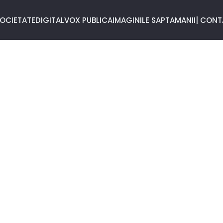
OCIETATE
DIGITAL
VOX PUBLICA
IMAGINILE SAPTAMANII
| CON