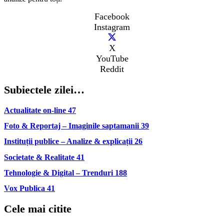
Facebook
Instagram
X
YouTube
Reddit
Subiectele zilei…
Actualitate on-line
47
Foto & Reportaj – Imaginile saptamanii
39
Instituții publice – Analize & explicații
26
Societate & Realitate
41
Tehnologie & Digital – Trenduri
188
Vox Publica
41
Cele mai citite