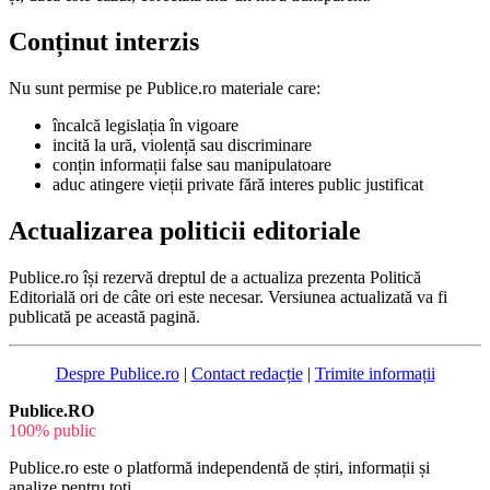
Conținut interzis
Nu sunt permise pe Publice.ro materiale care:
încalcă legislația în vigoare
incită la ură, violență sau discriminare
conțin informații false sau manipulatoare
aduc atingere vieții private fără interes public justificat
Actualizarea politicii editoriale
Publice.ro își rezervă dreptul de a actualiza prezenta Politică
Editorială ori de câte ori este necesar. Versiunea actualizată va fi
publicată pe această pagină.
Despre Publice.ro
|
Contact redacție
|
Trimite informații
Publice.RO
100% public
Publice.ro este o platformă independentă de știri, informații și
analize pentru toți.